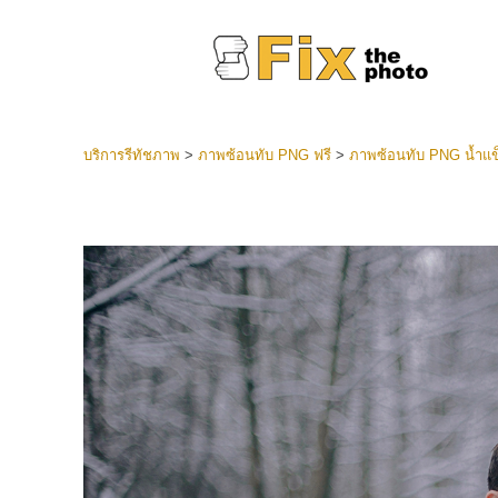
บริการรีทัชภาพ
>
ภาพซ้อนทับ PNG ฟรี
>
ภาพซ้อนทับ PNG น้ำแข็
ที่ตั้งไว
Lightroo
บริการ
คอลเลคชั
หน้า LR 
พรีเซ็ตข
คอลเลก
บริกา