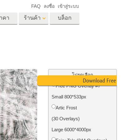
FAQ
ลงชื่อ
เข้าสู่ระบบ
าคา
ร้านค้า
บล็อก
es
Video
LUT มืออาชีพ
ด
โอเวอร์เลย์วิดีโอ
ด็ก
บริการแก้ไขรูปภาพ
อสังหาริมทรัพย์
์
โปรดเลือก
Download Free PNG
น
Free PNG Overlay #7
เด็ก
Small 800*533px
าพ
ถ่ายรูปเป็นบริการ
Artic Frost
(30 Overlays)
Large 6000*4000px