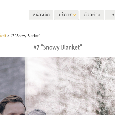
หน้าหลัก
บริการ
ตัวอย่าง
ร
Lightroom
Photoshop
Templat
งฟรี
>
#7 "Snowy Blanket"
#7 "Snowy Blanket"
้ล่วงหน้า
Photoshop Actions
แม่แบบ
m
แปรง Photoshop
เทมเพลตการตลา
รีทัชภาพศีรษะ
การรีทธนัสปา
บริการรีทัชภาพเ
นที่ตั้งไว้ล่วง
โอเวอร์เลย์ Photoshop
การ์ดวันวาเลนไทน
ทั้งชุด
Photoshop Textures
คำเชิญงานแต่งงา
้อเสนอที่ดีที่สุด
Ps Actions คอลเลกชัน
คำเชิญวันเกิดของ
ชันมือถือ
ทั้งหมด
Ps ซ้อนทับคอลเลกชัน
รแก้ไขภาพงาน
โมเดลเสื้อผ้าที่สร้างโดย AI
การจัดการรูปภ
ทั้งหมด
แต่งงาน