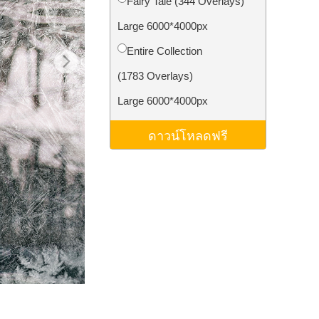
Fairy Tale (344 Overlays)
ม AI
Video Editing Services
Large 6000*4000px
Entire Collection
(1783 Overlays)
Large 6000*4000px
ดาวน์โหลดฟรี