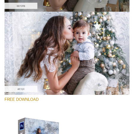
โปรดเลือก
Free PNG Overlay #4
Small 800*533px
Artic Frost
(30 Overlays)
Large 6000*4000px
FREE DOWNLOAD
Light Sparkling
(740 Overlays)
Large 6000*4000px