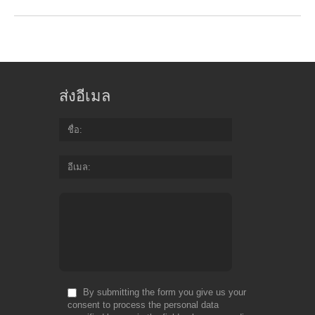
ส่งอีเมล
ชื่อ
อีเมล
By submitting the form you give us your
consent to process the personal data