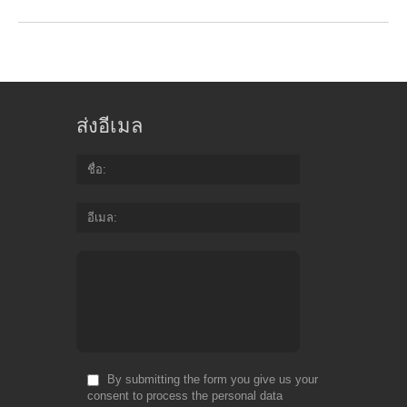
ส่งอีเมล
ชื่อ
อีเมล
By submitting the form you give us your
consent to process the personal data