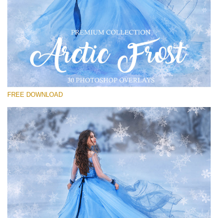
โปรดเลือก
Free PNG Overlay #29
Small 800*533px
Artic Frost
(30 Overlays)
FREE DOWNLOAD
Large 6000*4000px
Fairy Tale (344 Overlays)
Large 6000*4000px
Entire Collection
(1783 Overlays)
Large 6000*4000px
ดาวน์โหลดฟรี