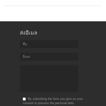
ส่งอีเมล
ชื่อ
อีเมล
By submitting the form you give us your
consent to process the personal data