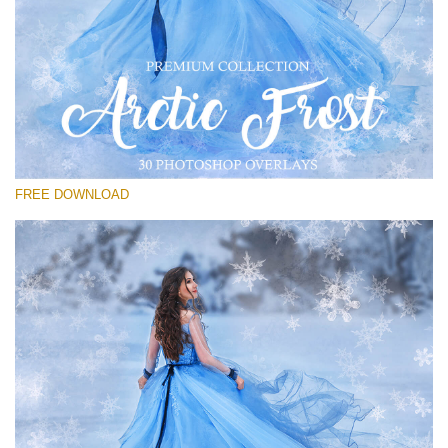
โปรดเลือก
Free PNG Overlay #27
Small 800*533px
Artic Frost
(30 Overlays)
FREE DOWNLOAD
Large 6000*4000px
Sunlight Collection
(290 Overlays)
Large 6000*4000px
Entire Collection
(1783 Overlays)
Large 6000*4000px