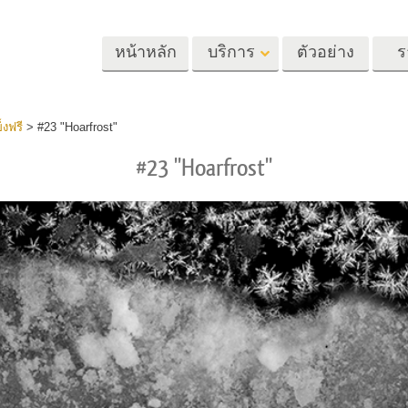
หน้าหลัก
บริการ
ตัวอย่าง
ร
Lightroom
Photoshop
Templat
งฟรี
>
#23 "Hoarfrost"
#23 "Hoarfrost"
้ล่วงหน้า
Photoshop Actions
แม่แบบ
m
แปรง Photoshop
เทมเพลตการตลา
รีทัชภาพศีรษะ
การรีทธนัสปา
บริการรีทัชภาพเ
นที่ตั้งไว้ล่วง
โอเวอร์เลย์ Photoshop
การ์ดวันวาเลนไทน
ทั้งชุด
Photoshop Textures
คำเชิญงานแต่งงา
้อเสนอที่ดีที่สุด
Ps Actions คอลเลกชัน
คำเชิญวันเกิดของ
ชันมือถือ
ทั้งหมด
Ps ซ้อนทับคอลเลกชัน
รแก้ไขภาพงาน
โมเดลเสื้อผ้าที่สร้างโดย AI
การจัดการรูปภ
ทั้งหมด
แต่งงาน