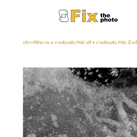
บริการรีทัชภาพ
>
ภาพซ้อนทับ PNG ฟรี
>
ภาพซ้อนทับ PNG น้ำแข็
ที่ตั้งไว
Lightroo
บริการ
คอลเลคชั
หน้า LR 
พรีเซ็ตข
คอลเลก
บริกา