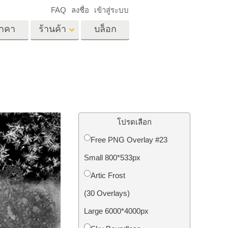
FAQ
ลงชื่อ
เข้าสู่ระบบ
าคา
ร้านค้า
บล็อก
es
Video
LUT มืออาชีพ
ด
โอเวอร์เลย์วิดีโอ
ด็ก
บริการแก้ไขรูปภาพ
อสังหาริมทรัพย์
์
โปรดเลือก
น
Free PNG Overlay #23
เด็ก
Small 800*533px
าพ
ถ่ายรูปเป็นบริการ
Artic Frost
(30 Overlays)
Large 6000*4000px