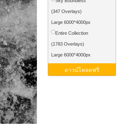
Sky Boundless
ม AI
Video Editing Services
(347 Overlays)
Large 6000*4000px
Entire Collection
(1783 Overlays)
Large 6000*4000px
ดาวน์โหลดฟรี