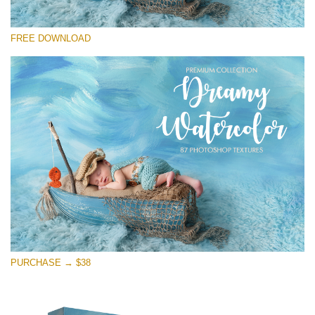
โปรดเลือก
FREE DOWNLOAD
Free Photoshop Overlay
Small 800*533px
Dreamy Watercolor
(85 Textures)
Large 6000*4000px
Entire Collection
(1783 Overlays)
Large 6000*4000px
ดาวน์โหลดฟรี
PURCHASE → $38