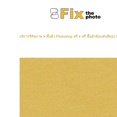
บริการรีทัชภาพ
>
พื้นผิว Photoshop ฟรี
>
ฟรี พื้นผิวซ้อนทับสีทอง
ที่ตั้งไว
Lightroo
บริการ
คอลเลคชั
หน้า LR 
พรีเซ็ตข
คอลเลก
บริกา