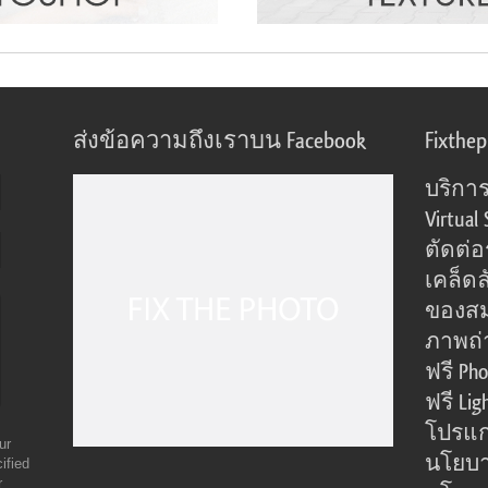
ส่งข้อความถึงเราบน Facebook
Fixthe
บริการ
Virtual 
ตัดต่
เคล็ดล
ของส
ภาพถ่
ฟรี Pho
ฟรี Lig
โปรแก
ur
นโยบา
ified
r