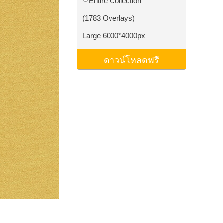
Entire Collection
ม AI
Video Editing Services
(1783 Overlays)
Large 6000*4000px
ดาวน์โหลดฟรี