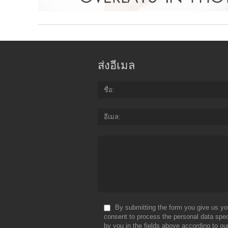
ส่งอีเมล
ชื่อ
อีเมล
By submitting the form you give us yo
consent to process the personal data spec
by you in the fields above according to ou