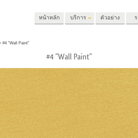
หน้าหลัก
บริการ
ตัวอย่าง
ร
Lightroom
Photoshop
Templat
>
#4 "Wall Paint"
#4 "Wall Paint"
้ล่วงหน้า
Photoshop Actions
แม่แบบ
m
แปรง Photoshop
เทมเพลตการตลา
รีทัชภาพศีรษะ
การรีทธนัสปา
บริการรีทัชภาพเ
นที่ตั้งไว้ล่วง
โอเวอร์เลย์ Photoshop
การ์ดวันวาเลนไทน
ทั้งชุด
Photoshop Textures
คำเชิญงานแต่งงา
้อเสนอที่ดีที่สุด
Ps Actions คอลเลกชัน
คำเชิญวันเกิดของ
ชันมือถือ
ทั้งหมด
Ps ซ้อนทับคอลเลกชัน
รแก้ไขภาพงาน
โมเดลเสื้อผ้าที่สร้างโดย AI
การจัดการรูปภ
ทั้งหมด
แต่งงาน