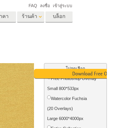
FAQ
ลงชื่อ
เข้าสู่ระบบ
าคา
ร้านค้า
บล็อก
es
Video
LUT มืออาชีพ
ด
โอเวอร์เลย์วิดีโอ
ด็ก
บริการแก้ไขรูปภาพ
อสังหาริมทรัพย์
์
โปรดเลือก
Download Free Overlay
น
Free Photoshop Overlay
เด็ก
Small 800*533px
าพ
ถ่ายรูปเป็นบริการ
Watercolor Fuchsia
(20 Overlays)
Large 6000*4000px