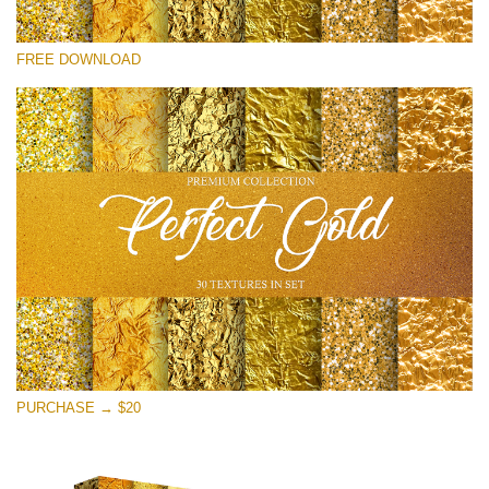
โปรดเลือก
FREE DOWNLOAD
Free Photoshop Overlay
Small 800*533px
Perfect Gold
(30 Textures)
Large 6000*4000px
Entire Collection
(1783 Overlays)
Large 6000*4000px
ดาวน์โหลดฟรี
PURCHASE → $20