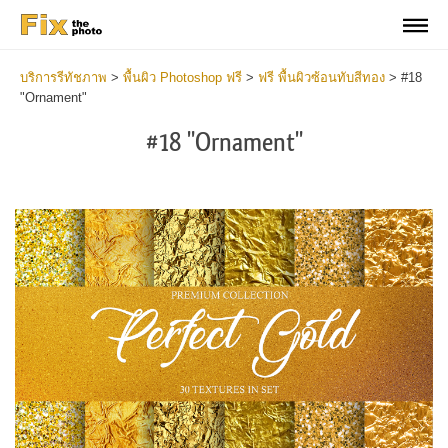
บริการรีทัชภาพ
>
พื้นผิว Photoshop ฟรี
>
ฟรี พื้นผิวซ้อนทับสีทอง
>
#18
"Ornament"
#18 "Ornament"
Do
Fr
Ov