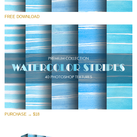
โปรดเลือก
FREE DOWNLOAD
Free Photoshop Overlay
Small 800*533px
Stripes Watercolor
(25 Overlays)
Large 6000*4000px
Entire Collection
(1783 Overlays)
Large 6000*4000px
ดาวน์โหลดฟรี
PURCHASE → $18