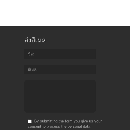
ส่งอีเมล
ชื่อ
อีเมล
By submitting the form you give us your
consent to process the personal data