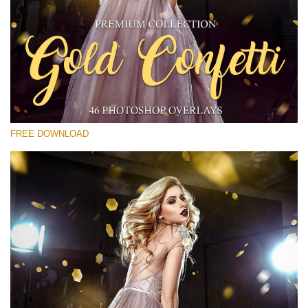
โปรดเลือก
Free Gold Overlay #19
Small 800*533px
Gold Confetti
(46 Overlays)
FREE DOWNLOAD
Large 6000*4000px
Fairy Tale (344 Overlays)
Large 6000*4000px
Entire Collection
(1783 Overlays)
Large 6000*4000px
ดาวน์โหลดฟรี