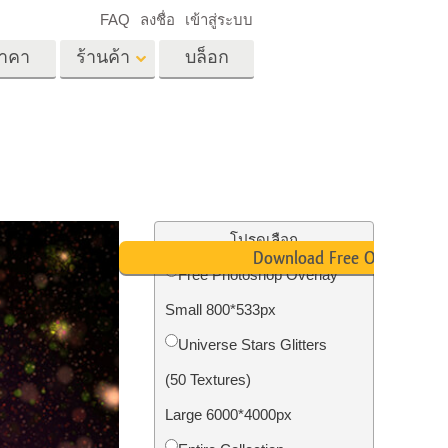
FAQ
ลงชื่อ
เข้าสู่ระบบ
าคา
ร้านค้า
บล็อก
es
Video
LUT มืออาชีพ
ด
โอเวอร์เลย์วิดีโอ
ด็ก
บริการแก้ไขรูปภาพ
อสังหาริมทรัพย์
์
โปรดเลือก
Download Free Overlay
น
Free Photoshop Overlay
เด็ก
Small 800*533px
าพ
ถ่ายรูปเป็นบริการ
Universe Stars Glitters
(50 Textures)
Large 6000*4000px