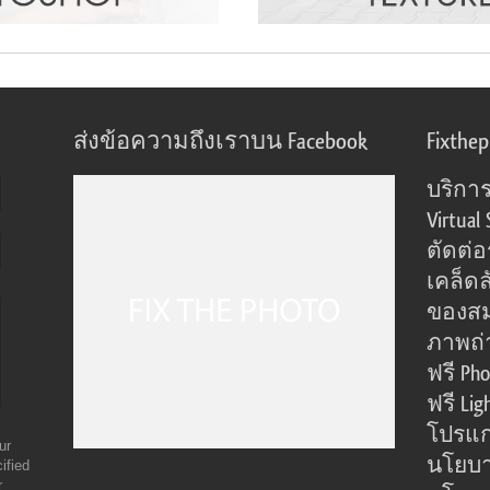
ส่งข้อความถึงเราบน Facebook
Fixthe
บริการ
Virtual 
ตัดต่
เคล็ดล
ของส
ภาพถ่
ฟรี Pho
ฟรี Lig
โปรแก
ur
นโยบา
ified
r