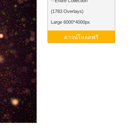
Entire Collection
ม AI
Video Editing Services
(1783 Overlays)
Large 6000*4000px
ดาวน์โหลดฟรี