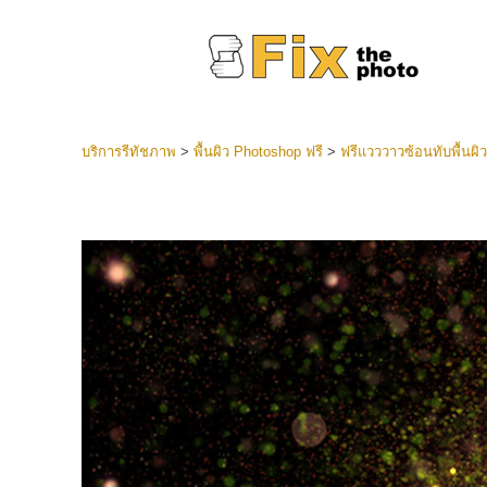
บริการรีทัชภาพ
>
พื้นผิว Photoshop ฟรี
>
ฟรีแวววาวซ้อนทับพื้นผิว
ที่ตั้งไว
Lightroo
บริการ
คอลเลคชั
หน้า LR 
พรีเซ็ตข
คอลเลก
บริกา