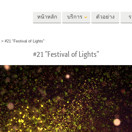
หน้าหลัก
บริการ
ตัวอย่าง
ร
Lightroom
Photoshop
Templat
>
#21 "Festival of Lights"
#21 "Festival of Lights"
้ล่วงหน้า
Photoshop Actions
แม่แบบ
m
แปรง Photoshop
เทมเพลตการตลา
รีทัชภาพศีรษะ
การรีทธนัสปา
บริการรีทัชภาพเ
นที่ตั้งไว้ล่วง
โอเวอร์เลย์ Photoshop
การ์ดวันวาเลนไทน
ทั้งชุด
Photoshop Textures
คำเชิญงานแต่งงา
้อเสนอที่ดีที่สุด
Ps Actions คอลเลกชัน
คำเชิญวันเกิดของ
ชันมือถือ
ทั้งหมด
Ps ซ้อนทับคอลเลกชัน
รแก้ไขภาพงาน
โมเดลเสื้อผ้าที่สร้างโดย AI
การจัดการรูปภ
ทั้งหมด
แต่งงาน