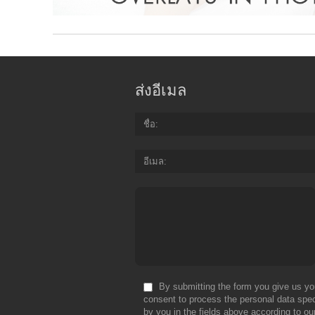
ส่งอีเมล
ชื่อ
อีเมล
By submitting the form you give us yo
consent to process the personal data spec
by you in the fields above according to ou