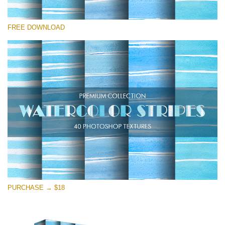
โปรดเลือก
FREE DOWNLOAD
Free Photoshop Overlay
Small 800*533px
Stripes Watercolor
(25 Overlays)
Large 6000*4000px
Entire Collection
(1783 Overlays)
Large 6000*4000px
ดาวน์โหลดฟรี
PURCHASE → $18