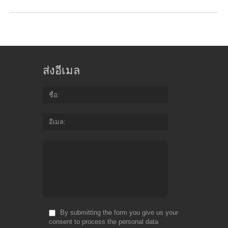
ส่งอีเมล
ชื่อ
อีเมล
By submitting the form you give us your
consent to process the personal data