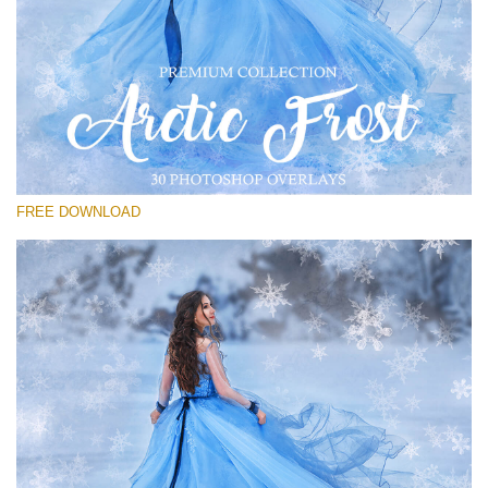
โปรดเลือก
Free Frost Overlay #20
Small 800*533px
Artic Frost
(30 Overlays)
FREE DOWNLOAD
Large 6000*4000px
4 Seasons (411 Overlays)
Large 6000*4000px
Entire Collection
(1783 Overlays)
Large 6000*4000px
ดาวน์โหลดฟรี