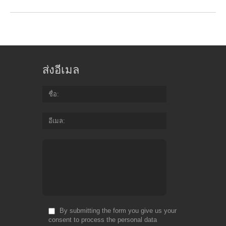
ส่งอีเมล
ชื่อ
อีเมล
By submitting the form you give us your
consent to process the personal data