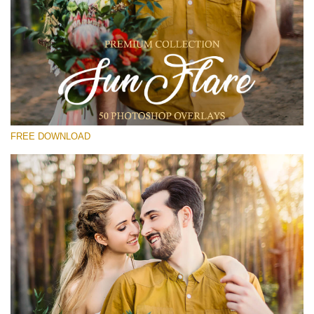
โปรดเลือก
Free Photoshop Overlay #19
Small 800*533px
Sun Flares
(50 Overlays)
FREE DOWNLOAD
Large 6000*4000px
Light Sparkling
(740 Overlays)
Large 6000*4000px
Entire Collection
(1783 Overlays)
Large 6000*4000px