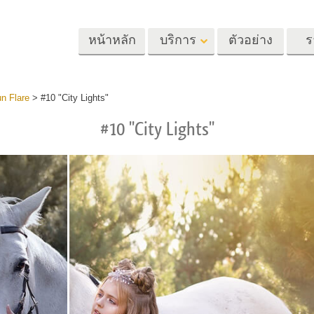
หน้าหลัก
บริการ
ตัวอย่าง
ร
Lightroom
Photoshop
Templat
un Flare
>
#10 "City Lights"
#10 "City Lights"
้ล่วงหน้า
Photoshop Actions
แม่แบบ
m
แปรง Photoshop
เทมเพลตการตลา
รีทัชภาพศีรษะ
การรีทธนัสปา
บริการรีทัชภาพเ
นที่ตั้งไว้ล่วง
โอเวอร์เลย์ Photoshop
การ์ดวันวาเลนไทน
ทั้งชุด
Photoshop Textures
คำเชิญงานแต่งงา
้อเสนอที่ดีที่สุด
Ps Actions คอลเลกชัน
คำเชิญวันเกิดของ
ชันมือถือ
ทั้งหมด
Ps ซ้อนทับคอลเลกชัน
รแก้ไขภาพงาน
โมเดลเสื้อผ้าที่สร้างโดย AI
การจัดการรูปภ
ทั้งหมด
แต่งงาน