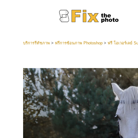
บริการรีทัชภาพ
>
ฟรีการซ้อนภาพ Photoshop
>
ฟรี โอเวอร์เลย์ S
ที่ตั้งไว
Lightroo
บริการ
คอลเลคชั
หน้า LR 
พรีเซ็ตข
คอลเลก
บริกา