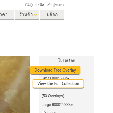
FAQ
ลงชื่อ
เข้าสู่ระบบ
าคา
ร้านค้า
บล็อก
es
Video
LUT มืออาชีพ
ด
โอเวอร์เลย์วิดีโอ
ด็ก
บริการแก้ไขรูปภาพ
อสังหาริมทรัพย์
์
โปรดเลือก
น
Free Ps Overlay #10
Download Free Overlay
เด็ก
Small 800*533px
View the Full Collection
าพ
ถ่ายรูปเป็นบริการ
Sun Flares
(50 Overlays)
Large 6000*4000px