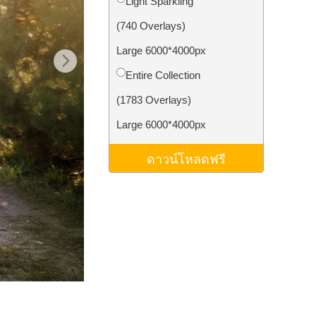
Light Sparkling
ม AI
Video Editing Services
(740 Overlays)
Large 6000*4000px
Entire Collection
(1783 Overlays)
Large 6000*4000px
ดาวน์โหลดฟรี