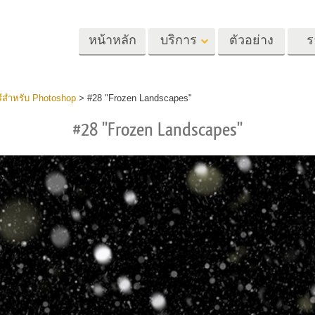
หน้าหลัก
บริการ
ตัวอย่าง
ร
Lightroom
Photoshop
Templat
รีสำหรับ Photoshop
>
#28 "Frozen Landscapes"
#28 "Frozen Landscapes"
้ล่วงหน้า
Photoshop Actions
แม่แบบ
m
แปรง Photoshop
เทมเพลตการตลา
รีทัชภาพศีรษะ
การรีทธนัสปา
บริการรีทัชภาพเ
นที่ตั้งไว้ล่วง
โอเวอร์เลย์ Photoshop
การ์ดวันวาเลนไทน
ทั้งชุด
Photoshop Textures
คำเชิญงานแต่งงา
้อเสนอที่ดีที่สุด
Ps Actions คอลเลกชัน
คำเชิญวันเกิดของ
ชันมือถือ
ทั้งหมด
Ps ซ้อนทับคอลเลกชัน
รแก้ไขภาพงาน
โมเดลเสื้อผ้าที่สร้างโดย AI
การจัดการรูปภ
ทั้งหมด
แต่งงาน