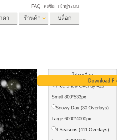
FAQ
ลงชื่อ
เข้าสู่ระบบ
าคา
ร้านค้า
บล็อก
es
Video
LUT มืออาชีพ
ด
โอเวอร์เลย์วิดีโอ
ด็ก
บริการแก้ไขรูปภาพ
อสังหาริมทรัพย์
์
โปรดเลือก
Download Free
น
Free Snow Overlay #28
เด็ก
Small 800*533px
าพ
ถ่ายรูปเป็นบริการ
Snowy Day (30 Overlays)
Large 6000*4000px
4 Seasons (411 Overlays)