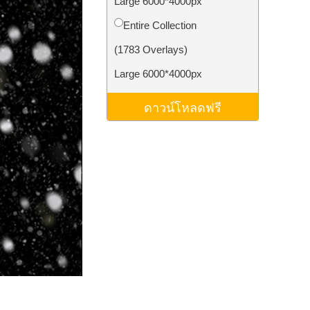
Large 6000*4000px
ม AI
Video Editing Services
Entire Collection
(1783 Overlays)
Large 6000*4000px
ดาวน์โหลดฟรี