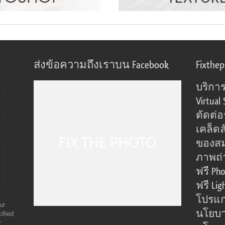
ส่งข้อความถึงเราบน Facebook
Fixthe
บริการ
Virtual 
ตัดต่
เคล็ดล
ของส
ภาพถ่
ฟรี Pho
ฟรี Lig
โปรแก
ur
นโยบา
ified
r