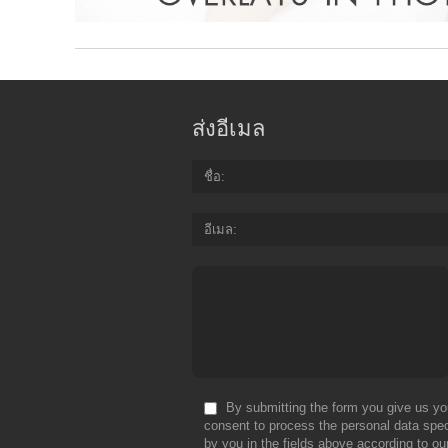
ส่งอีเมล
ชื่อ
อีเมล
By submitting the form you give us yo
consent to process the personal data spec
by you in the fields above according to ou