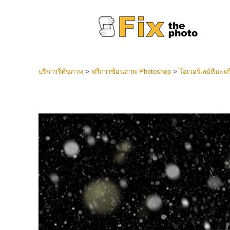
บริการรีทัชภาพ
>
ฟรีการซ้อนภาพ Photoshop
>
โอเวอร์เลย์หิมะฟ
ที่ตั้งไว
Lightroo
บริการ
คอลเลคชั
หน้า LR 
พรีเซ็ตข
คอลเลก
บริกา