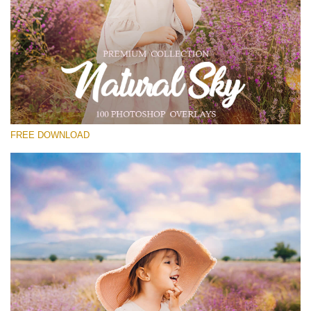
โปรดเลือก
Free Photoshop Overlay #12
Small 800*533px
Natural Sky
(100 Overlays)
FREE DOWNLOAD
Large 6000*4000px
4 Seasons (411 Overlays)
Large 6000*4000px
Entire Collection
(1783 Overlays)
Large 6000*4000px
ดาวน์โหลดฟรี