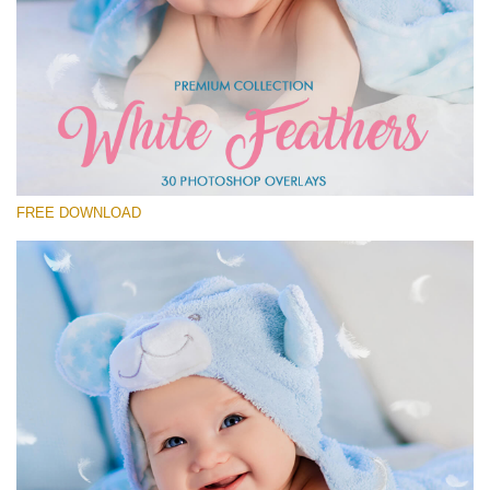
โปรดเลือก
Free Feather Overlay #25
Small 800*600px
White Feathers
(30 Overlays)
FREE DOWNLOAD
Large 6000*4000px
Fairy Tale (344 Overlays)
Large 6000*4000px
Entire Collection
(1783 Overlays)
Large 6000*4000px
ดาวน์โหลดฟรี