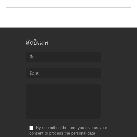
ส่งอีเมล
ชื่อ
อีเมล
By submitting the form you give us your
consent to process the personal data