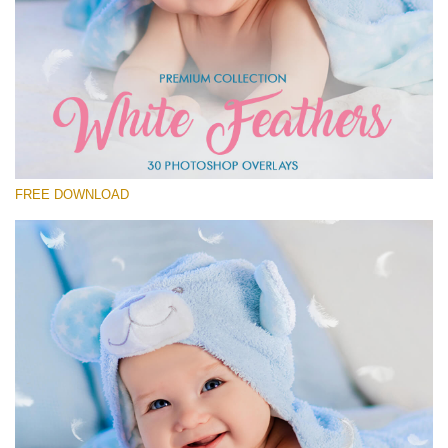
โปรดเลือก
Free Feather Overlay #20
Small 800*600px
White Feathers
(30 Overlays)
FREE DOWNLOAD
Large 6000*4000px
Fairy Tale (344 Overlays)
Large 6000*4000px
Entire Collection
(1783 Overlays)
Large 6000*4000px
ดาวน์โหลดฟรี