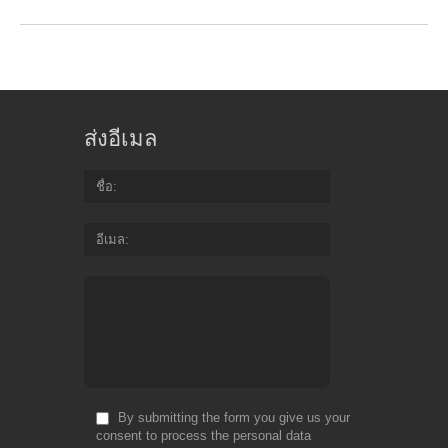
ส่งอีเมล
ชื่อ
อีเมล
By submitting the form you give us your
consent to process the personal data