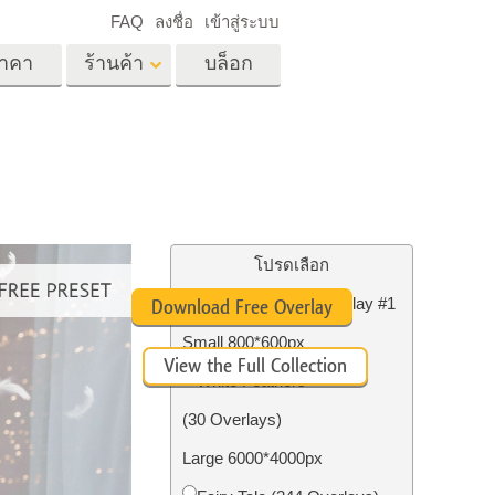
FAQ
ลงชื่อ
เข้าสู่ระบบ
าคา
ร้านค้า
บล็อก
es
Video
LUT มืออาชีพ
ด
โอเวอร์เลย์วิดีโอ
ด็ก
บริการแก้ไขรูปภาพ
อสังหาริมทรัพย์
์
โปรดเลือก
น
Free Photoshop Overlay #1
Download Free Overlay
เด็ก
Small 800*600px
View the Full Collection
าพ
ถ่ายรูปเป็นบริการ
White Feathers
(30 Overlays)
Large 6000*4000px