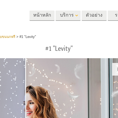
หน้าหลัก
บริการ
ตัวอย่าง
ร
Lightroom
Photoshop
Templat
ับขนนกฟรี
>
#1 "Levity"
#1 "Levity"
้ล่วงหน้า
Photoshop Actions
แม่แบบ
m
แปรง Photoshop
เทมเพลตการตลา
รีทัชภาพศีรษะ
การรีทธนัสปา
บริการรีทัชภาพเ
นที่ตั้งไว้ล่วง
โอเวอร์เลย์ Photoshop
การ์ดวันวาเลนไทน
ทั้งชุด
Photoshop Textures
คำเชิญงานแต่งงา
้อเสนอที่ดีที่สุด
Ps Actions คอลเลกชัน
คำเชิญวันเกิดของ
ชันมือถือ
ทั้งหมด
Ps ซ้อนทับคอลเลกชัน
รแก้ไขภาพงาน
โมเดลเสื้อผ้าที่สร้างโดย AI
การจัดการรูปภ
ทั้งหมด
แต่งงาน