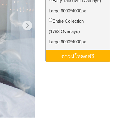
Fairy Tale (344 Overlays)
ม AI
Video Editing Services
Large 6000*4000px
Entire Collection
(1783 Overlays)
Large 6000*4000px
ดาวน์โหลดฟรี