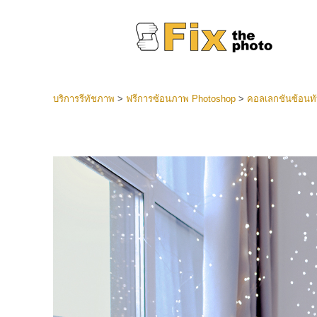
บริการรีทัชภาพ
>
ฟรีการซ้อนภาพ Photoshop
>
คอลเลกชันซ้อนท
ที่ตั้งไว
Lightroo
บริการ
คอลเลคชั
หน้า LR 
พรีเซ็ตข
คอลเลก
บริกา