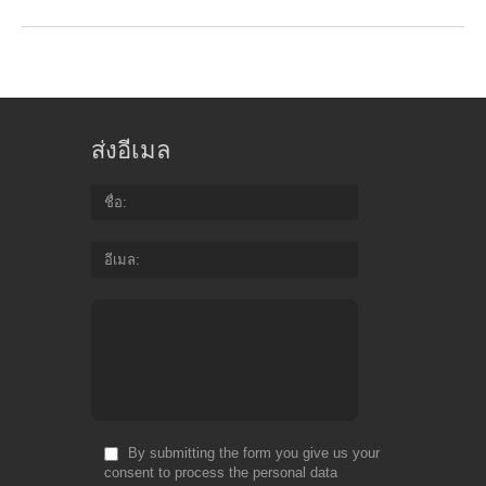
ส่งอีเมล
ชื่อ
อีเมล
By submitting the form you give us your
consent to process the personal data