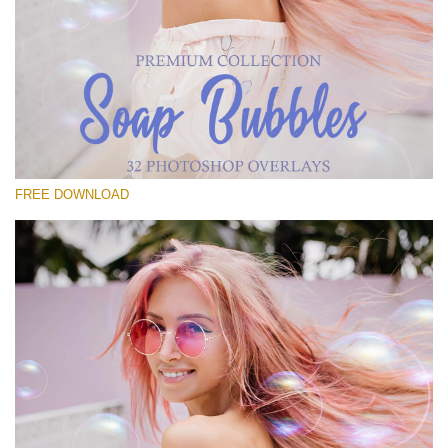
โปรดเลือก
Free Bubbles Overlay #21
Small 800*533px
Soap Bubbles
(30 Overlays)
FREE DOWNLOAD
Large 6000*4000px
Fairy Tale (344 Overlays)
Large 6000*4000px
Entire Collection
(1783 Overlays)
Large 6000*4000px
ดาวน์โหลดฟรี