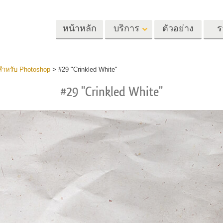
หน้าหลัก
บริการ
ตัวอย่าง
ร
Lightroom
Photoshop
Templat
ีสำหรับ Photoshop
>
#29 "Crinkled White"
#29 "Crinkled White"
้ล่วงหน้า
Photoshop Actions
แม่แบบ
m
แปรง Photoshop
เทมเพลตการตลา
รีทัชภาพศีรษะ
การรีทธนัสปา
บริการรีทัชภาพเ
นที่ตั้งไว้ล่วง
โอเวอร์เลย์ Photoshop
การ์ดวันวาเลนไทน
ทั้งชุด
Photoshop Textures
คำเชิญงานแต่งงา
้อเสนอที่ดีที่สุด
Ps Actions คอลเลกชัน
คำเชิญวันเกิดของ
ชันมือถือ
ทั้งหมด
Ps ซ้อนทับคอลเลกชัน
รแก้ไขภาพงาน
โมเดลเสื้อผ้าที่สร้างโดย AI
การจัดการรูปภ
ทั้งหมด
แต่งงาน