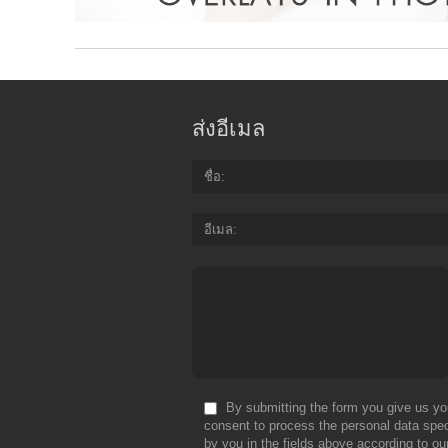
ส่งอีเมล
ชื่อ
อีเมล
By submitting the form you give us yo
consent to process the personal data spec
by you in the fields above according to ou