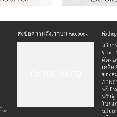
ส่งข้อความถึงเราบน Facebook
Fixthe
บริการ
Virtual 
ตัดต่
เคล็ดล
ของส
ภาพถ่
ฟรี Pho
ฟรี Lig
โปรแก
ur
นโยบา
ified
r