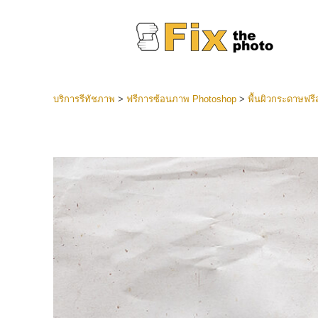
บริการรีทัชภาพ
>
ฟรีการซ้อนภาพ Photoshop
>
พื้นผิวกระดาษฟร
ที่ตั้งไว
Lightroo
บริการ
คอลเลคชั
หน้า LR 
พรีเซ็ตข
คอลเลก
บริกา