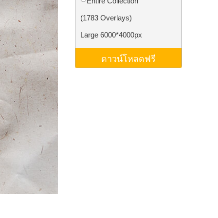
Entire Collection
ม AI
Video Editing Services
(1783 Overlays)
Large 6000*4000px
ดาวน์โหลดฟรี