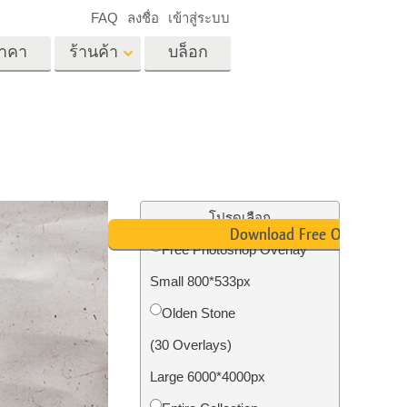
FAQ
ลงชื่อ
เข้าสู่ระบบ
าคา
ร้านค้า
บล็อก
es
Video
LUT มืออาชีพ
ด
โอเวอร์เลย์วิดีโอ
ด็ก
บริการแก้ไขรูปภาพ
อสังหาริมทรัพย์
์
โปรดเลือก
Download Free Overlay
น
Free Photoshop Overlay
เด็ก
Small 800*533px
าพ
ถ่ายรูปเป็นบริการ
Olden Stone
(30 Overlays)
Large 6000*4000px