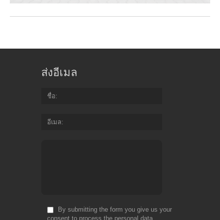
ส่งอีเมล
ชื่อ
อีเมล
By submitting the form you give us your
consent to process the personal data