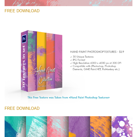
FREE DOWNLOAD
โปรดเลือก
Free Photoshop Texture #5 Small 800*533px
Hand Painted
(30 Textures)
Large 6000*4000px
Entire Collection
(1783 Overlays)
FREE DOWNLOAD
Large 6000*4000px
ดาวน์โหลดฟรี