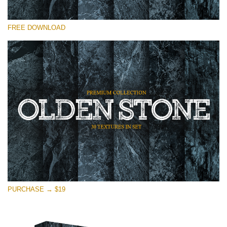
โปรดเลือก
FREE DOWNLOAD
Free Photoshop Overlay
Small 800*533px
Olden Stone
(30 Textures)
Large 6000*4000px
Entire Collection
(1783 Overlays)
Large 6000*4000px
ดาวน์โหลดฟรี
PURCHASE → $19