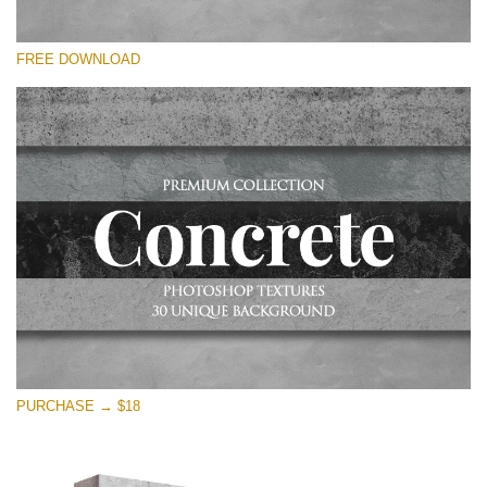
โปรดเลือก
FREE DOWNLOAD
Free Photoshop Overlay
Small 800*533px
Concrete Textures
(30 Textures)
Large 6000*4000px
Entire Collection
(1783 Overlays)
Large 6000*4000px
ดาวน์โหลดฟรี
PURCHASE → $18