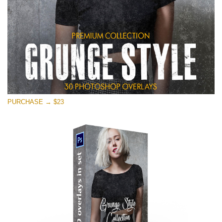
PURCHASE → $23