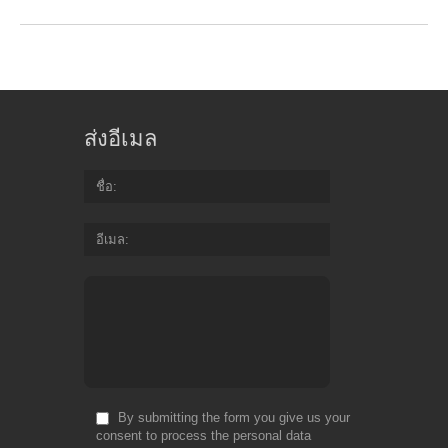
ส่งอีเมล
ชื่อ
อีเมล
By submitting the form you give us your
consent to process the personal data