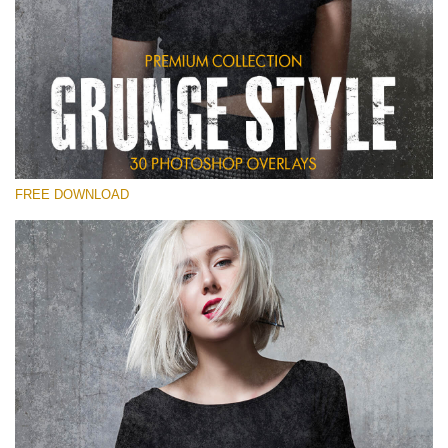
โปรดเลือก
Free Photoshop Overlay
Small 800*533px
Grunge Style
(30 Overlays)
FREE DOWNLOAD
Large 6000*4000px
Entire Collection
(1783 Overlays)
Large 6000*4000px
ดาวน์โหลดฟรี