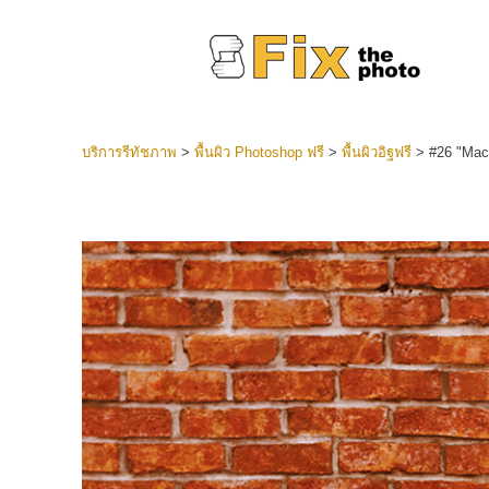
บริการรีทัชภาพ
>
พื้นผิว Photoshop ฟรี
>
พื้นผิวอิฐฟรี
>
#26 "Macr
ที่ตั้งไว
Lightroo
บริการ
คอลเลคชั
หน้า LR 
พรีเซ็ตข
คอลเลก
บริกา