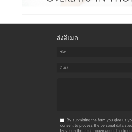
ส่งอีเมล
ชื่อ
อีเมล
By submitting the form you give us yo
consent to process the personal data spec
by you in the fields above according to ou