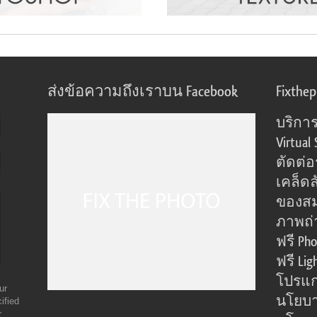
ส่งข้อความถึงเราบน Facebook
Fixthe
บริการ
Virtual 
ตัดต่
เคล็ดล
ของส
ภาพถ่
ฟรี Pho
ฟรี Lig
โปรแก
ur
นโยบา
ified
r