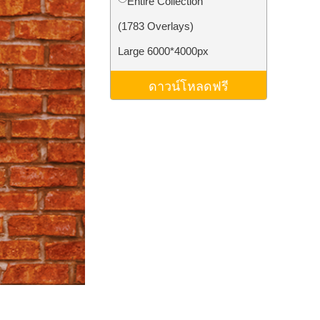
Entire Collection
ม AI
Video Editing Services
(1783 Overlays)
Large 6000*4000px
ดาวน์โหลดฟรี