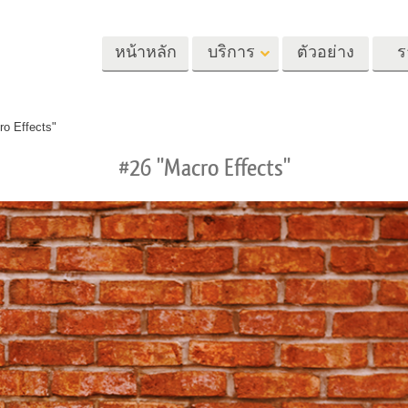
หน้าหลัก
บริการ
ตัวอย่าง
ร
Lightroom
Photoshop
Templat
o Effects"
#26 "Macro Effects"
้ล่วงหน้า
Photoshop Actions
แม่แบบ
m
แปรง Photoshop
เทมเพลตการตลา
รีทัชภาพศีรษะ
การรีทธนัสปา
บริการรีทัชภาพเ
นที่ตั้งไว้ล่วง
โอเวอร์เลย์ Photoshop
การ์ดวันวาเลนไทน
ทั้งชุด
Photoshop Textures
คำเชิญงานแต่งงา
้อเสนอที่ดีที่สุด
Ps Actions คอลเลกชัน
คำเชิญวันเกิดของ
ชันมือถือ
ทั้งหมด
Ps ซ้อนทับคอลเลกชัน
รแก้ไขภาพงาน
โมเดลเสื้อผ้าที่สร้างโดย AI
การจัดการรูปภ
ทั้งหมด
แต่งงาน