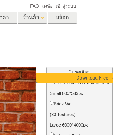
FAQ
ลงชื่อ
เข้าสู่ระบบ
าคา
ร้านค้า
บล็อก
es
Video
LUT มืออาชีพ
ด
โอเวอร์เลย์วิดีโอ
ด็ก
บริการแก้ไขรูปภาพ
อสังหาริมทรัพย์
์
โปรดเลือก
Download Free Texture
น
Free Photoshop Texture #26
เด็ก
Small 800*533px
าพ
ถ่ายรูปเป็นบริการ
Brick Wall
(30 Textures)
Large 6000*4000px