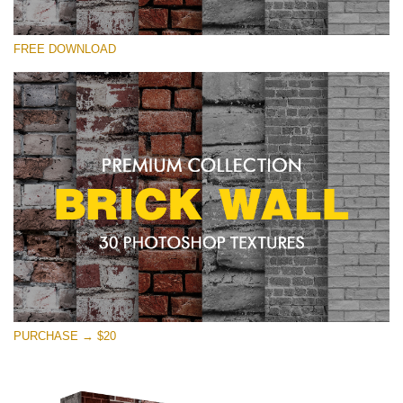
โปรดเลือก
FREE DOWNLOAD
Free Photoshop Texture #25 Small 800*533px
Brick Wall
(30 Textures)
Large 6000*4000px
Entire Collection
(1783 Overlays)
Large 6000*4000px
ดาวน์โหลดฟรี
PURCHASE → $20