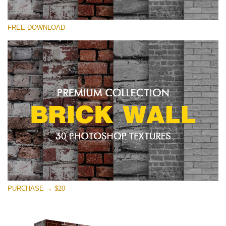
โปรดเลือก
FREE DOWNLOAD
Free Photoshop Texture #15 Small 800*533px
Brick Wall
(30 Textures)
Large 6000*4000px
Entire Collection
(1783 Overlays)
Large 6000*4000px
ดาวน์โหลดฟรี
PURCHASE → $20