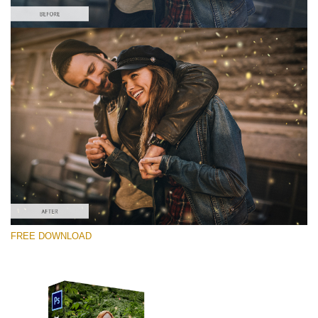
โปรดเลือก
Free PNG Overlay #7
Small 800*533px
Shining Fireflies
(46 Overlays)
Large 6000*4000px
FREE DOWNLOAD
Fairy Tale (344 Overlays)
Large 6000*4000px
Entire Collection