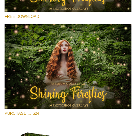
โปรดเลือก
FREE DOWNLOAD
Free Fireflies Overlay #18
Small 800*533px
Shining Fireflies
(46 Overlays)
Large 6000*4000px
Bokeh Collection (650 Overlays)
Large 6000*4000px
Entire Collection
(1783 Overlays)
PURCHASE → $24
Large 6000*4000px
ดาวน์โหลดฟรี