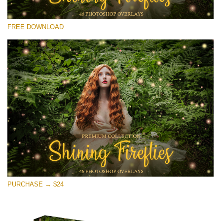
โปรดเลือก
FREE DOWNLOAD
Free Fireflies Overlay #30
Small 800*533px
Shining Fireflies
(46 Overlays)
Large 6000*4000px
Sunlight Collection
(290 Overlays)
Large 6000*4000px
Entire Collection
PURCHASE → $24
(1783 Overlays)
Large 6000*4000px