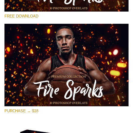
โปรดเลือก
FREE DOWNLOAD
Free Photoshop Overlay #22
Small 800*533px
Fire Sparks
(30 Overlays)
Large 6000*4000px
Bokeh Collection (650 Overlays)
Large 6000*4000px
Entire Collection
(1783 Overlays)
PURCHASE → $18
Large 6000*4000px
ดาวน์โหลดฟรี