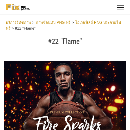
บริการรีทัชภาพ
>
ภาพซ้อนทับ PNG ฟรี
>
โอเวอร์เลย์ PNG ประกายไฟ
ฟรี
>
#22 "Flame"
#22 "Flame"
Do
Fr