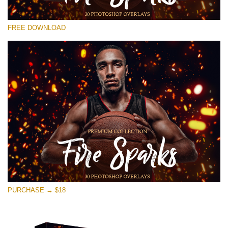
โปรดเลือก
FREE DOWNLOAD
Free Ps Overlay #16
Small 800*533px
Fire Sparks
(30 Overlays)
Large 6000*4000px
Sky Boundless
(347 Overlays)
Large 6000*4000px
Entire Collection
PURCHASE → $18
(1783 Overlays)
Large 6000*4000px