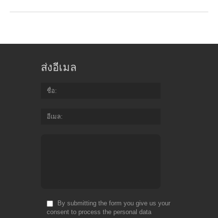
ส่งอีเมล
ชื่อ
อีเมล
By submitting the form you give us your
consent to process the personal data