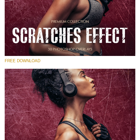
โปรดเลือก
Free Photoshop Overlay
Small 800*533px
Scratches Effect
(30 Overlays)
FREE DOWNLOAD
Large 6000*4000px
Entire Collection
(1783 Overlays)
Large 6000*4000px
ดาวน์โหลดฟรี