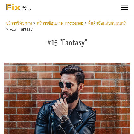
บริการรีทัชภาพ
>
ฟรีการซ้อนภาพ Photoshop
>
พื้นผิวซ้อนทับกันฝุ่นฟรี
>
#15 "Fantasy"
#15 "Fantasy"
Do
Fr
Ov