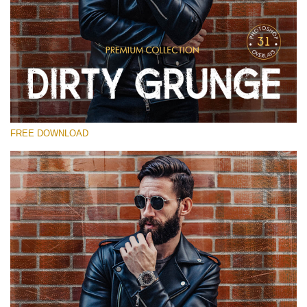
โปรดเลือก
Free Photoshop Overlay
Small 800*533px
Dirty Grunge
(31 Overlays)
FREE DOWNLOAD
Large 6000*4000px
Entire Collection
(1783 Overlays)
Large 6000*4000px
ดาวน์โหลดฟรี