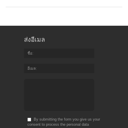
ส่งอีเมล
ชื่อ
อีเมล
By submitting the form you give us your
consent to process the personal data