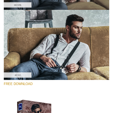
โปรดเลือก
Free Photoshop Overlay #2
Small 800*533px
Distressed Mood
(30 Overlays)
Large 6000*4000px
FREE DOWNLOAD
4 Seasons (411 Overlays)
Large 6000*4000px
Entire Collection