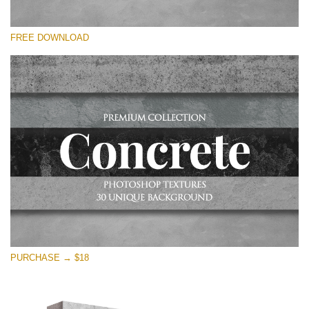
โปรดเลือก
FREE DOWNLOAD
Free Photoshop Overlay
Small 800*533px
Concrete Textures
(30 Overlays)
Large 6000*4000px
Entire Collection
(1783 Overlays)
Large 6000*4000px
ดาวน์โหลดฟรี
PURCHASE → $18