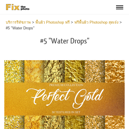
บริการรีทัชภาพ
>
พื้นผิว Photoshop ฟรี
>
ฟรีพื้นผิว Photoshop สุดเจ๋ง
>
#5 "Water Drops"
#5 "Water Drops"
Do
Fr
Ov