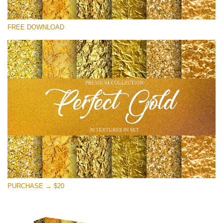
โปรดเลือก
FREE DOWNLOAD
Free Photoshop Overlay
Small 800*533px
Perfect Gold
(30 Textures)
Large 6000*4000px
Entire Collection
(1783 Overlays)
Large 6000*4000px
ดาวน์โหลดฟรี
PURCHASE → $20