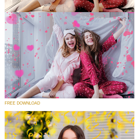
โปรดเลือก
Free Photoshop Overlay #8
Small 800*533px
Rustling Confetti
(43 Overlays)
Large 6000*4000px
FREE DOWNLOAD
Fairy Tale (344 Overlays)
Large 6000*4000px
Entire Collection