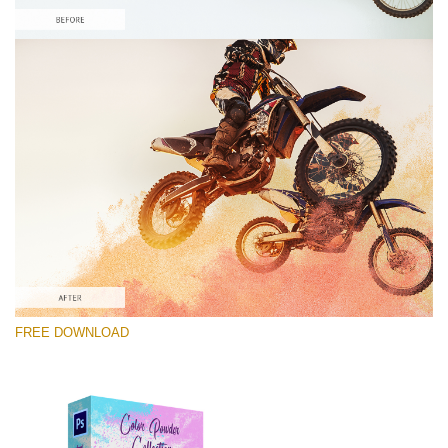
โปรดเลือก
Free Photoshop Overlay #7
Small 800*533px
Color Powder
(30 Overlays)
Large 6000*4000px
FREE DOWNLOAD
Fairy Tale (344 Overlays)
Large 6000*4000px
Entire Collection