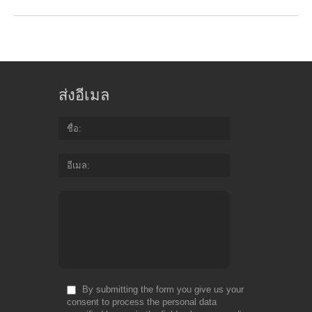
ส่งอีเมล
ชื่อ
อีเมล
By submitting the form you give us your
consent to process the personal data