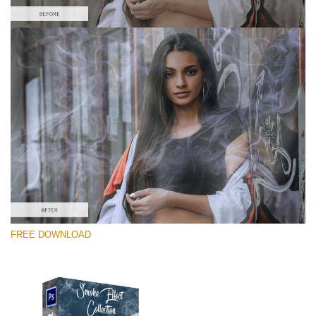
โปรดเลือก
Free PNG Overlay #1
Small 800*533px
Smoke Effect
(30 Overlays)
Large 6000*4000px
FREE DOWNLOAD
Sky Boundless
(347 Overlays)
Large 6000*4000px