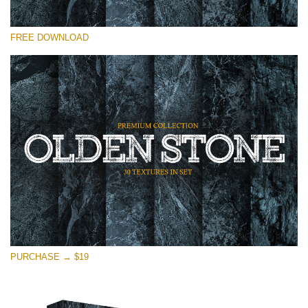
โปรดเลือก
FREE DOWNLOAD
Free Photoshop Overlay
Small 800*533px
Olden Stone
(30 Textures)
Large 6000*4000px
Entire Collection
(1783 Overlays)
Large 6000*4000px
ดาวน์โหลดฟรี
PURCHASE → $19