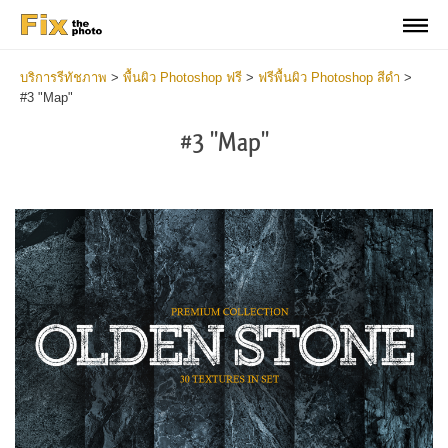
บริการรีทัชภาพ
>
พื้นผิว Photoshop ฟรี
>
ฟรีพื้นผิว Photoshop สีดำ
>
#3 "Map"
#3 "Map"
Do
Fr
Ov