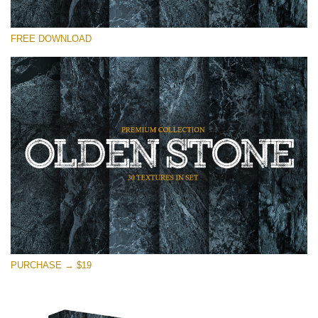
โปรดเลือก
FREE DOWNLOAD
Free Photoshop Overlay
Small 800*533px
Olden Stone
(30 Textures)
Large 6000*4000px
Entire Collection
(1783 Overlays)
Large 6000*4000px
ดาวน์โหลดฟรี
PURCHASE → $19