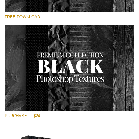
โปรดเลือก
FREE DOWNLOAD
Free Photoshop Overlay
Small 800*533px
Black Textures
(30 Textures)
Large 6000*4000px
Entire Collection
(1783 Overlays)
Large 6000*4000px
ดาวน์โหลดฟรี
PURCHASE → $24