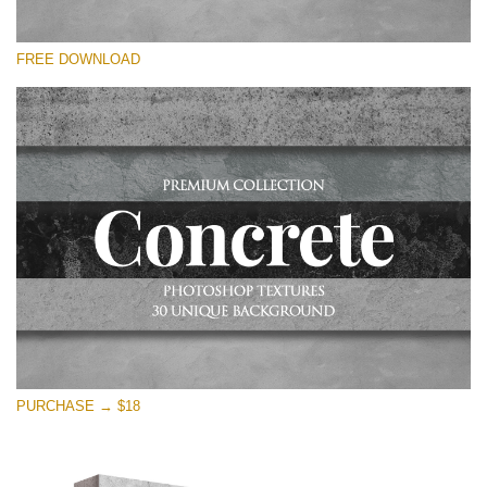
โปรดเลือก
FREE DOWNLOAD
Free Photoshop Overlay
Small 800*533px
Concrete Textures
(30 Overlays)
Large 6000*4000px
Entire Collection
(1783 Overlays)
Large 6000*4000px
ดาวน์โหลดฟรี
PURCHASE → $18