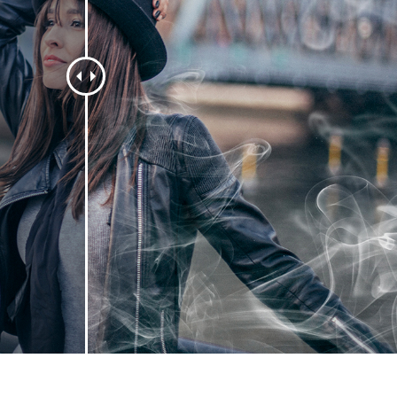
tfotoredigering
Fotoredigering av smycken
AI-träningsdata