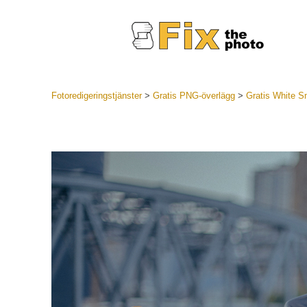
Fotoredigeringstjänster
>
Gratis PNG-överlägg
>
Gratis White 
Lightroom
LR Preset
Portr
Best Deal
Mobila för
Redigeri