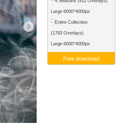
4 Seasons (411 Overlays)
Video Editing Services
Large 6000*4000px
Entire Collection
(1783 Overlays)
Large 6000*4000px
Free download