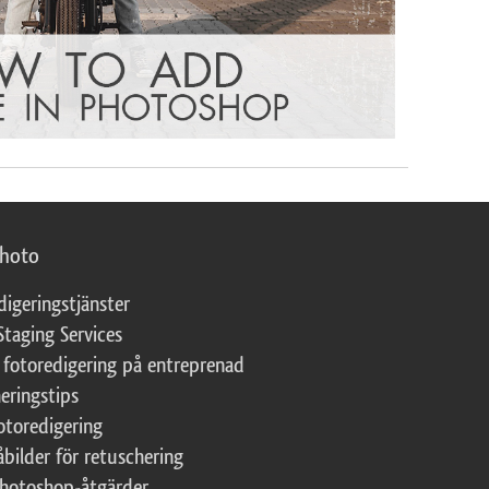
photo
digeringstjänster
Staging Services
 fotoredigering på entreprenad
eringstips
fotoredigering
åbilder för retuschering
Photoshop-åtgärder