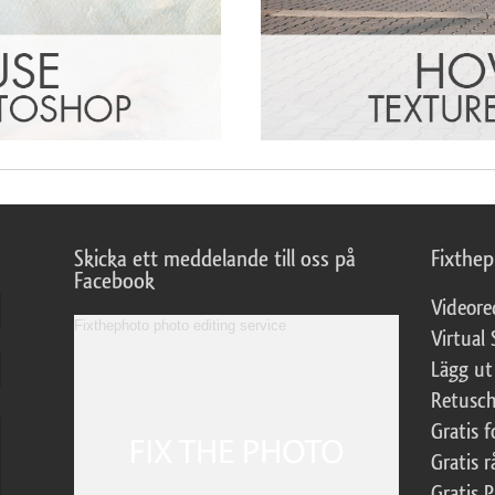
Skicka ett meddelande till oss på
Fixthe
Facebook
Videore
Fixthephoto photo editing service
Virtual 
Lägg ut
Retusch
Gratis 
Gratis r
Gratis 