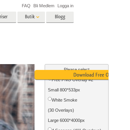
FAQ
Bli Medlem
Logga in
riser
Butik
Blogg
es
Video
LUT för videoredigering
r
Professionella videoöverlägg
ing
Fastighetsfotoredigering
Please select
Download Free Overlay
Free PNG Overlay #2
Small 800*533px
n
Foto restaurering
White Smoke
(30 Overlays)
Large 6000*4000px