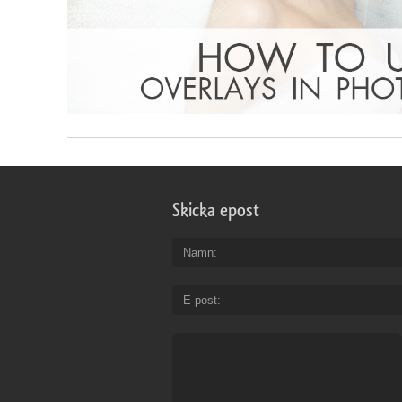
Skicka epost
Namn
E-post