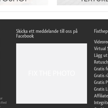
Skicka ett meddelande till oss på
Fixthe
Facebook
Videore
Virtual 
Lägg ut
Retusch
Gratis 
Gratis r
Gratis 
Gratis L
Affilia
ur
Integrit
ified
r