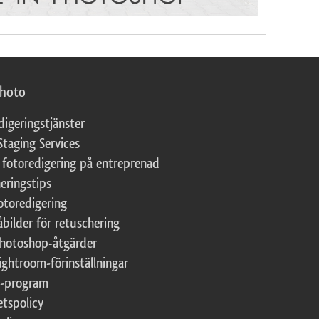
photo
digeringstjänster
Staging Services
 fotoredigering på entreprenad
eringstips
fotoredigering
åbilder för retuschering
Photoshop-åtgärder
ightroom-förinställningar
te-program
etspolicy