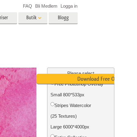
FAQ
Bli Medlem
Logga in
riser
Butik
Blogg
es
Video
LUT för videoredigering
r
Professionella videoöverlägg
ing
Fastighetsfotoredigering
Please select
Download Free Overlay
Free Photoshop Overlay
Small 800*533px
n
Foto restaurering
Stripes Watercolor
(25 Textures)
Large 6000*4000px