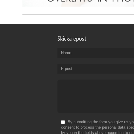
Skicka epost
Namn
E-post
By submitting the form you give us yo
consent to process the personal data spec
by you in the fields above according to ou