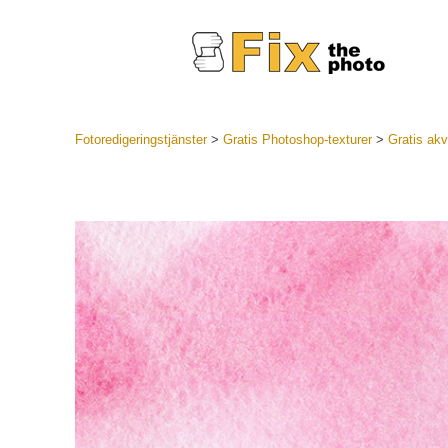
Fotoredigeringstjänster
>
Gratis Photoshop-texturer
>
Gratis akva
Lightroom
LR Preset
Portr
Best Deal
Mobila för
Redigeri