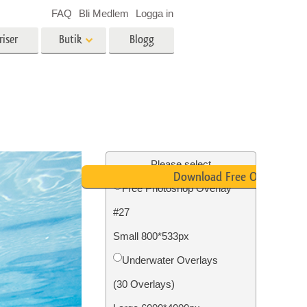
FAQ
Bli Medlem
Logga in
riser
Butik
Blogg
es
Video
LUT för videoredigering
r
Professionella videoöverlägg
ing
Fastighetsfotoredigering
Please select
Download Free Overlay
Free Photoshop Overlay
#27
n
Foto restaurering
Small 800*533px
Underwater Overlays
(30 Overlays)