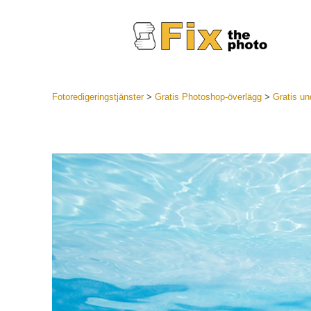
Fotoredigeringstjänster
>
Gratis Photoshop-överlägg
>
Gratis un
Lightroom
LR Preset
Portr
Best Deal
Mobila för
Redigeri