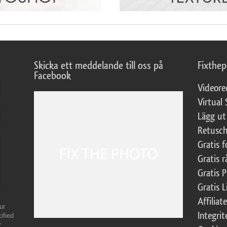
Skicka ett meddelande till oss på
Fixthe
Facebook
Videore
Virtual 
Lägg ut
Retusch
Gratis 
Gratis r
Gratis 
Gratis L
Affilia
ur
Integrit
ified
r