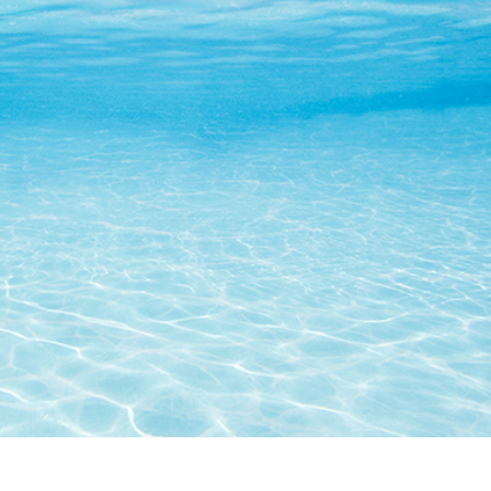
tfotoredigering
Fotoredigering av smycken
AI-träningsdata