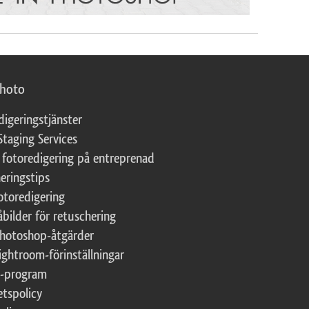
photo
digeringstjänster
Staging Services
 fotoredigering på entreprenad
eringstips
fotoredigering
åbilder för retuschering
Photoshop-åtgärder
ightroom-förinställningar
te-program
etspolicy