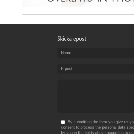
Skicka epost
Namn
E-post
By submitting the form you give us yo
consent to process the personal data spec
by you in the fields above according to ou