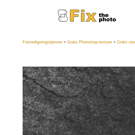
Fotoredigeringstjänster
>
Gratis Photoshop-texturer
>
Gratis ste
Lightroom
LR Preset
Portr
Best Deal
Mobila för
Redigeri