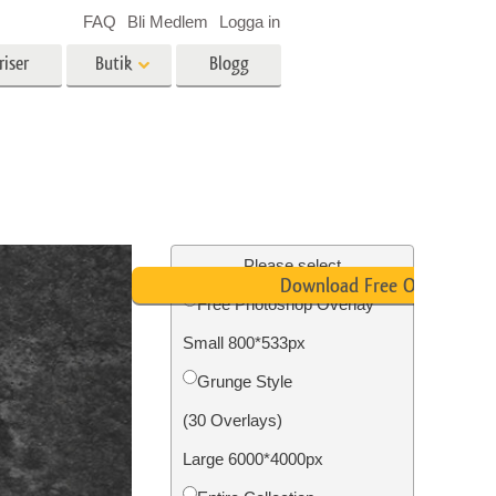
FAQ
Bli Medlem
Logga in
riser
Butik
Blogg
es
Video
LUT för videoredigering
r
Professionella videoöverlägg
ing
Fastighetsfotoredigering
Please select
Download Free Overlay
Free Photoshop Overlay
Small 800*533px
n
Foto restaurering
Grunge Style
(30 Overlays)
Large 6000*4000px