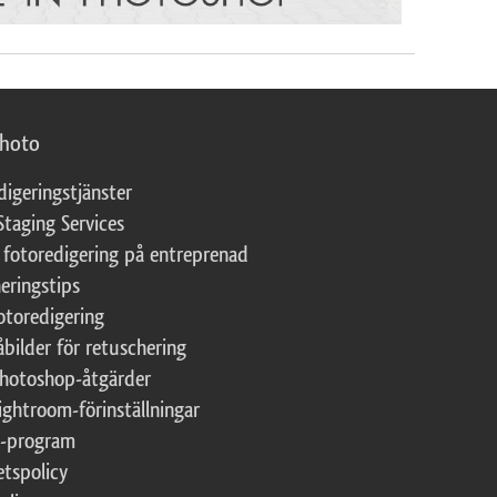
photo
digeringstjänster
Staging Services
 fotoredigering på entreprenad
eringstips
fotoredigering
åbilder för retuschering
Photoshop-åtgärder
ightroom-förinställningar
te-program
etspolicy