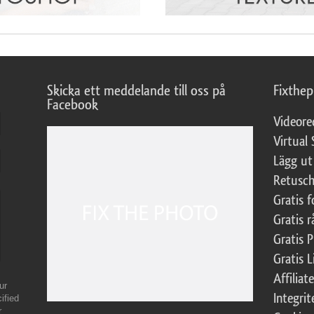
Skicka ett meddelande till oss på
Fixthe
Facebook
Videore
Virtual 
Lägg ut
Retusch
Gratis 
Gratis r
Gratis 
Gratis L
Affilia
ur
Integrit
ified
r