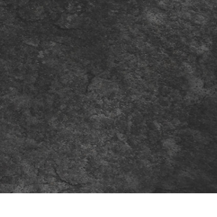
tfotoredigering
Fotoredigering av smycken
AI-träningsdata