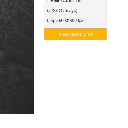
Entire Collection
Video Editing Services
(1783 Overlays)
Large 6000*4000px
Free download