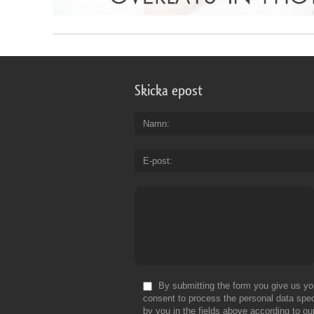
Skicka epost
Namn
E-post
By submitting the form you give us yo
consent to process the personal data spec
by you in the fields above according to ou